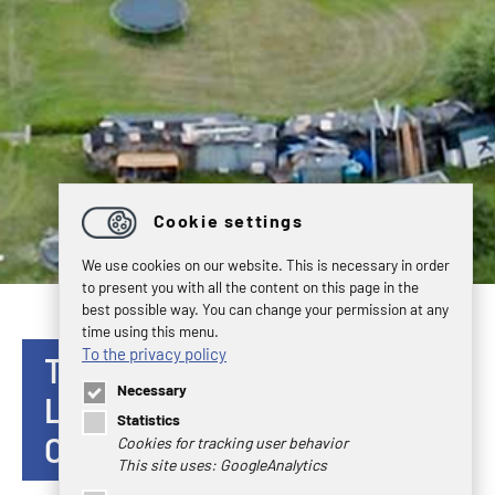
Cookie settings
We use cookies on our website. This is necessary in order
to present you with all the content on this page in the
best possible way. You can change your permission at any
time using this menu.
To the privacy policy
TÉLÉCHARGEMENTS POUR
Necessary
LES PARTENAIRES
Statistics
COMMERCIAUX
Cookies for tracking user behavior
This site uses: GoogleAnalytics