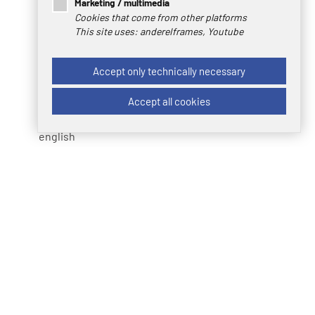
Marketing / multimedia
Rapport d'inspection de l'échantillon initial
Cookies that come from other platforms
Modèle - Rapport PPA (anglais)
This site uses: andereIframes, Youtube
Rapport d'inspection de l'échantillon initial
Modèle - Rapport PPA (allemand)
Accept only technically necessary
Conditions générales d'achat
allemand
Accept all cookies
Conditions générales d'achat
english
Conditions générales de vente
allemand
Rapport 8D
allemand
Rapport 8D
Anglais