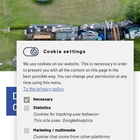
Cookie settings
We use cookies on our website. This is necessary in order
to present you with all the content on this page in the
best possible way. You can change your permission at any
time using this menu.
To the privacy policy
DESCARGAS PARA SOCIOS
Necessary
COMERCIALES
Statistics
Cookies for tracking user behavior
This site uses: GoogleAnalytics
Informe de inspección inicial por muestreo
Plantilla - Informe PPA (inglés)
Marketing / multimedia
Cookies that come from other platforms