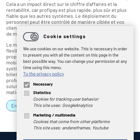
Cela a un impact direct sur le chiffre d'affaires et la
rentabilité, car profipay est plus rapide, plus sûr et plus
fiable que les autres systèmes. Le déploiement du
personnel peut être contrôlé de manière ciblée et vos
clients bénéficient également d'un service plus rapide et
de meilleure qualité.
Cookie settings
Le matériel et le logiciel peuvent être utilisés de manière
We use cookies on our website. This is necessary in order
flexible pour n'importe quelle application : profipay
to present you with all the content on this page in the
propose des solutions pour la vente stationnaire et
best possible way. You can change your permission at any
mobile. La logistique des grands événements, les
time using this menu.
systèmes complets de contrôle d'accès et la gestion des
To the privacy policy
billets peuvent également être pris en charge par des
professionnels. En même temps, profipay est une
Necessary
solution qui répond aux normes les plus élevées en
matière de sécurité et de conception.
Statistics
Cookies for tracking user behavior
This site uses: GoogleAnalytics
En savoir plus
Marketing / multimedia
Cookies that come from other platforms
This site uses: andereIframes, Youtube