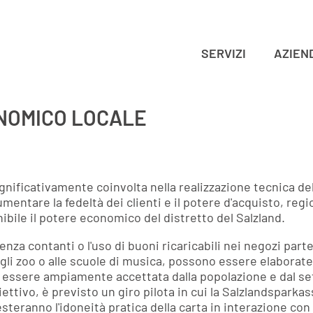
SERVIZI
AZIEN
NOMICO LOCALE
nificativamente coinvolta nella realizzazione tecnica de
entare la fedeltà dei clienti e il potere d'acquisto, reg
ibile il potere economico del distretto del Salzland.
za contanti o l'uso di buoni ricaricabili nei negozi parte
agli zoo o alle scuole di musica, possono essere elaborate
eve essere ampiamente accettata dalla popolazione e dal se
tivo, è previsto un giro pilota in cui la Salzlandsparkas
ranno l'idoneità pratica della carta in interazione con i t