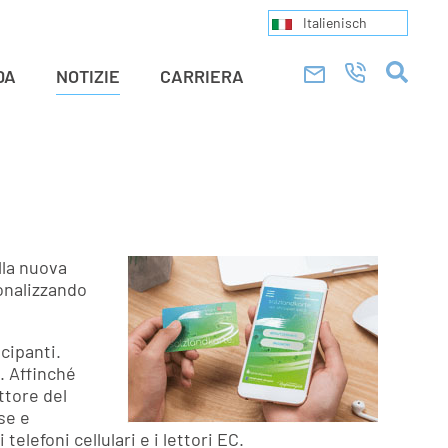
Italienisch
DA
NOTIZIE
CARRIERA
lla nuova
ionalizzando
cipanti.
. Affinché
ttore del
se e
elefoni cellulari e i lettori EC.