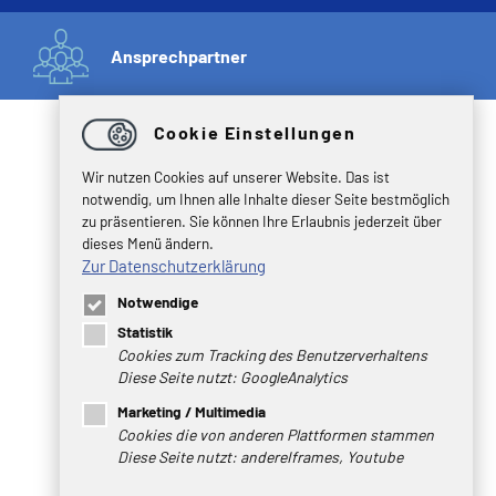
Ansprechpartner
Cookie Einstellungen
Wir nutzen Cookies auf unserer Website. Das ist
notwendig, um Ihnen alle Inhalte dieser Seite bestmöglich
zu präsentieren. Sie können Ihre Erlaubnis jederzeit über
dieses Menü ändern.
Zur Datenschutzerklärung
Notwendige
ANSPRECHPARTNER
PORTALE
Statistik
DOWNLOADS
Cookies zum Tracking des Benutzerverhaltens
AGB
Diese Seite nutzt: GoogleAnalytics
DATENSCHUTZ
Marketing / Multimedia
IMPRESSUM
Cookies die von anderen Plattformen stammen
HINWEISGEBERPORTAL
Diese Seite nutzt: andereIframes, Youtube
Unser Angebot richtet sich ausschließlich an